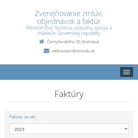
Zverejňovanie zmlúv,
objednávok a faktúr
Ministerstvo školstva, výskumu, vývoja a
mládeže Slovenskej republiky
Černyševského 50, Bratislava
webmaster@minedu.sk
Toggle
naviga
Faktúry
Faktúry za rok: