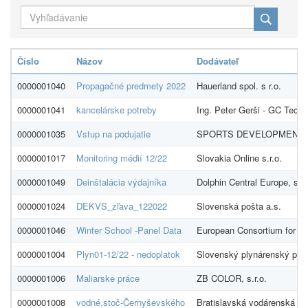
Číslo
Názov
Dodávateľ
0000001040
Propagačné predmety 2022
Hauerland spol. s r.o.
0000001041
kancelárske potreby
Ing. Peter Gerši - GC Tech.
0000001035
Vstup na podujatie
SPORTS DEVELOPMENT 
0000001017
Monitoring médií 12/22
Slovakia Online s.r.o.
0000001049
Deinštalácia výdajníka
Dolphin Central Europe, s.r.
0000001024
DEKVS_zľava_122022
Slovenská pošta a.s.
0000001046
Winter School -Panel Data
European Consortium for Po
0000001004
Plyn01-12/22 - nedoplatok
Slovenský plynárenský prie
0000001006
Maliarske práce
ZB COLOR, s.r.o.
0000001008
vodné,stoč-Černyševského
Bratislavská vodárenská sp