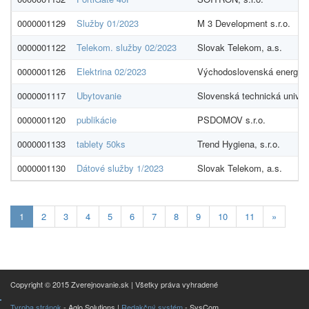
0000001129
Služby 01/2023
M 3 Development s.r.o.
0000001122
Telekom. služby 02/2023
Slovak Telekom, a.s.
0000001126
Elektrina 02/2023
Východoslovenská energeti
0000001117
Ubytovanie
Slovenská technická univerz
0000001120
publikácie
PSDOMOV s.r.o.
0000001133
tablety 50ks
Trend Hygiena, s.r.o.
0000001130
Dátové služby 1/2023
Slovak Telekom, a.s.
Aktualna-
1
2
3
4
5
6
7
8
9
10
11
»
stranka
1
Copyright © 2015 Zverejnovanie.sk | Všetky práva vyhradené
Tvroba stránok
- Aglo Solutions |
Redakčný systém
- SysCom