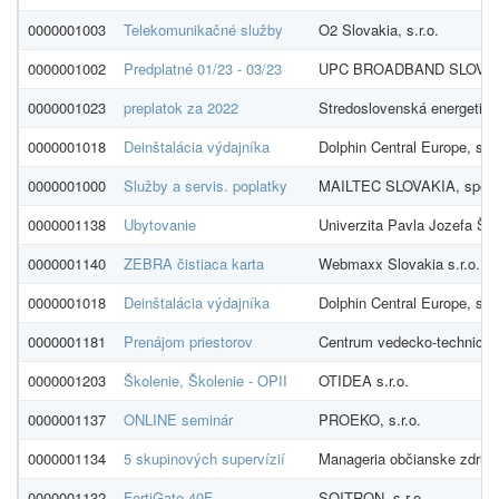
0000001003
Telekomunikačné služby
O2 Slovakia, s.r.o.
0000001002
Predplatné 01/23 - 03/23
UPC BROADBAND SLOVAKIA
0000001023
preplatok za 2022
Stredoslovenská energetika,
0000001018
Deinštalácia výdajníka
Dolphin Central Europe, s.r.
0000001000
Služby a servis. poplatky
MAILTEC SLOVAKIA, spol . 
0000001138
Ubytovanie
Univerzita Pavla Jozefa Šaf
0000001140
ZEBRA čistiaca karta
Webmaxx Slovakia s.r.o.
0000001018
Deinštalácia výdajníka
Dolphin Central Europe, s.r.
0000001181
Prenájom priestorov
Centrum vedecko-technický
0000001203
Školenie, Školenie - OPII
OTIDEA s.r.o.
0000001137
ONLINE seminár
PROEKO, s.r.o.
0000001134
5 skupinových supervízií
Manageria občianske združ
0000001132
FortiGate 40F
SOITRON, s.r.o.