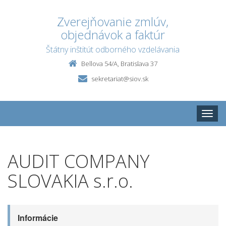
Zverejňovanie zmlúv,
objednávok a faktúr
Štátny inštitút odborného vzdelávania
Bellova 54/A, Bratislava 37
sekretariat@siov.sk
Toggle
naviga
AUDIT COMPANY
SLOVAKIA s.r.o.
Informácie