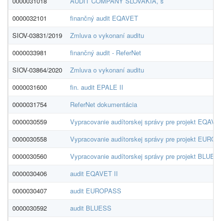
0000031018
AUDIT COMPANY SLOVAKIA, s
0000032101
finančný audit EQAVET
SIOV-03831/2019
Zmluva o vykonaní auditu
0000033981
finančný audit - ReferNet
SIOV-03864/2020
Zmluva o vykonaní auditu
0000031600
fin. audit EPALE II
0000031754
ReferNet dokumentácia
0000030559
Vypracovanie audítorskej správy pre projekt EQAVET
0000030558
Vypracovanie audítorskej správy pre projekt EUROP
0000030560
Vypracovanie audítorskej správy pre projekt BLUESS
0000030406
audit EQAVET II
0000030407
audit EUROPASS
0000030592
audit BLUESS