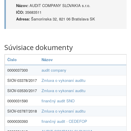
Názov:
AUDIT COMPANY SLOVAKIA s.r.o.
IČO:
35683511
Adresa:
Šamorínska 32, 821 06 Bratislava SK
Súvisiace dokumenty
Číslo
Názov
0000037300
audit company
SIOV-03378/2017
Zmluva o vykonaní auditu
SIOV-03530/2017
Zmluva o vykonaní auditu
0000031590
finančný audit SNO
SIOV-03787/2018
Zmluva o vykonaní auditu
0000030393
finančný audit - CEDEFOP