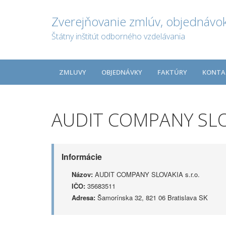
Zverejňovanie zmlúv, objednávok
Štátny inštitút odborného vzdelávania
ZMLUVY
OBJEDNÁVKY
FAKTÚRY
KONTA
AUDIT COMPANY SLOV
Informácie
Názov:
AUDIT COMPANY SLOVAKIA s.r.o.
IČO:
35683511
Adresa:
Šamorínska 32, 821 06 Bratislava SK