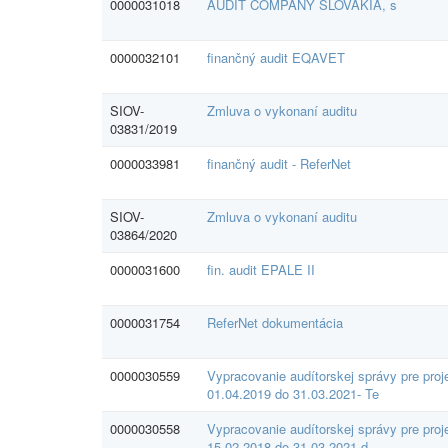
0000031018
AUDIT COMPANY SLOVAKIA, s
0000032101
finančný audit EQAVET
SIOV-
Zmluva o vykonaní auditu
03831/2019
0000033981
finančný audit - ReferNet
SIOV-
Zmluva o vykonaní auditu
03864/2020
0000031600
fin. audit EPALE II
0000031754
ReferNet dokumentácia
0000030559
Vypracovanie audítorskej správy pre pro
01.04.2019 do 31.03.2021- Te
0000030558
Vypracovanie audítorskej správy pre pr
15.02.2018 do 31.03.2021-d