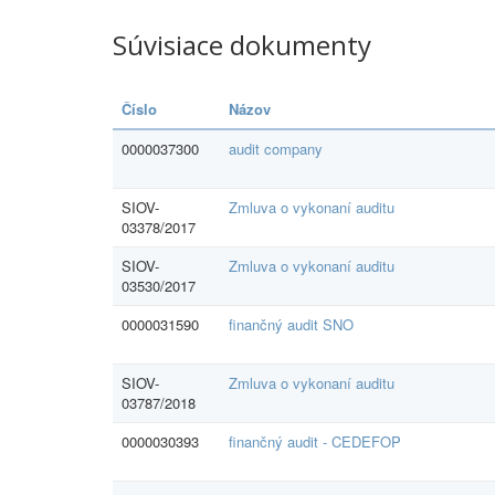
Súvisiace dokumenty
Číslo
Názov
0000037300
audit company
SIOV-
Zmluva o vykonaní auditu
03378/2017
SIOV-
Zmluva o vykonaní auditu
03530/2017
0000031590
finančný audit SNO
SIOV-
Zmluva o vykonaní auditu
03787/2018
0000030393
finančný audit - CEDEFOP