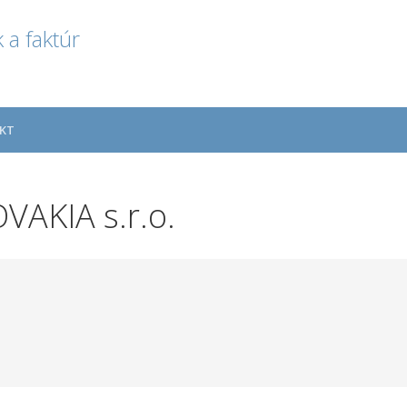
 a faktúr
KT
AKIA s.r.o.