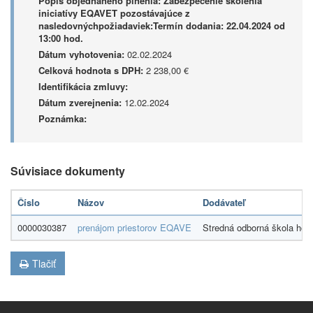
Popis objednaného plnenia:
Zabezpečenie školenia
iniciatívy EQAVET pozostávajúce z
nasledovnýchpožiadaviek:Termín dodania: 22.04.2024 od
13:00 hod.
Dátum vyhotovenia:
02.02.2024
Celková hodnota s DPH:
2 238,00 €
Identifikácia zmluvy:
Dátum zverejnenia:
12.02.2024
Poznámka:
Súvisiace dokumenty
Číslo
Názov
Dodávateľ
0000030387
prenájom priestorov EQAVE
Stredná odborná škola hot
Tlačiť