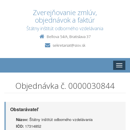
Zverejňovanie zmlúv,
objednávok a faktúr
Štátny inštitút odborného vzdelávania
Bellova 54/A, Bratislava 37
sekretariat@siov.sk
Toggle
naviga
Objednávka č. 0000030844
Obstarávateľ
Názov:
Štátny inštitút odborného vzdelávania
IČO:
17314852