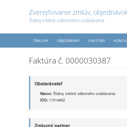
Zverejňovanie zmlúv, objednávok
Štátny inštitút odborného vzdelávania
ZMLUVY
OBJEDNÁVKY
FAKTÚRY
KONTA
Faktúra č. 0000030387
Obstarávateľ
Názov:
Štátny inštitút odborného vzdelávania
IČO:
17314852
Zmluvný partner