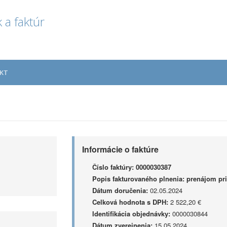
 a faktúr
KT
Informácie o faktúre
Číslo faktúry:
0000030387
Popis fakturovaného plnenia:
prenájom pr
Dátum doručenia:
02.05.2024
Celková hodnota s DPH:
2 522,20 €
Identifikácia objednávky:
0000030844
Dátum zverejnenia:
15.05.2024