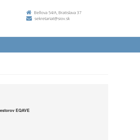
Bellova 54/A, Bratislava 37
sekretariat@siov.sk
iestorov EQAVE