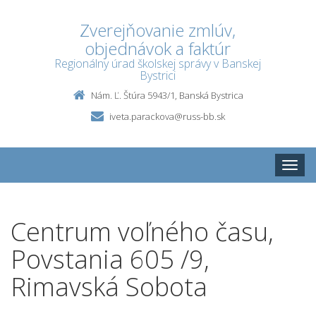
Zverejňovanie zmlúv,
objednávok a faktúr
Regionálny úrad školskej správy v Banskej
Bystrici
Nám. Ľ. Štúra 5943/1, Banská Bystrica
iveta.parackova@russ-bb.sk
Toggle
naviga
Centrum voľného času,
Povstania 605 /9,
Rimavská Sobota