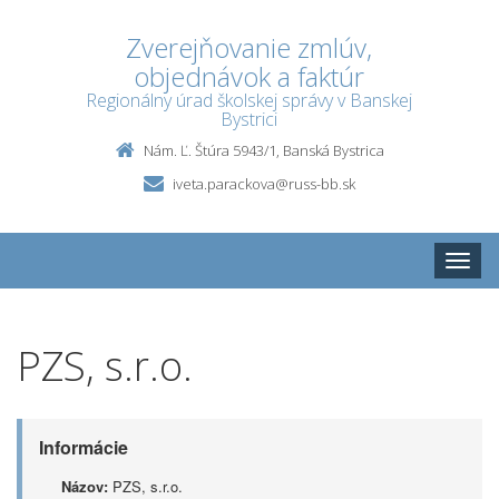
Zverejňovanie zmlúv,
objednávok a faktúr
Regionálny úrad školskej správy v Banskej
Bystrici
Nám. Ľ. Štúra 5943/1, Banská Bystrica
iveta.parackova@russ-bb.sk
Toggle
naviga
PZS, s.r.o.
Informácie
Názov:
PZS, s.r.o.