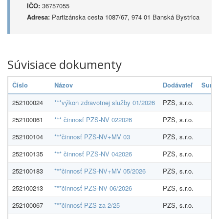
IČO:
36757055
Adresa:
Partizánska cesta 1087/67, 974 01 Banská Bystrica
Súvisiace dokumenty
Číslo
Názov
Dodávateľ
Suma
252100024
***výkon zdravotnej služby 01/2026
PZS, s.r.o.
252100061
*** činnosť PZS-NV 022026
PZS, s.r.o.
252100104
***činnosť PZS-NV+MV 03
PZS, s.r.o.
252100135
*** činnosť PZS-NV 042026
PZS, s.r.o.
252100183
***činnosť PZS-NV+MV 05/2026
PZS, s.r.o.
252100213
***činnosť PZS-NV 06/2026
PZS, s.r.o.
252100067
***činnosť PZS za 2/25
PZS, s.r.o.