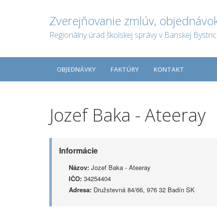
Zverejňovanie zmlúv, objednávok
Regionálny úrad školskej správy v Banskej Bystric
OBJEDNÁVKY
FAKTÚRY
KONTAKT
Jozef Baka - Ateeray
Informácie
Názov:
Jozef Baka - Ateeray
IČO:
34254404
Adresa:
Družstevná 84/66, 976 32 Badín SK