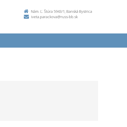
Nám. Ľ. Štúra 5943/1, Banská Bystrica
iveta.parackova@russ-bb.sk