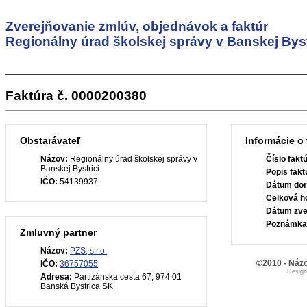
Zverejňovanie zmlúv, objednávok a faktúr
Regionálny úrad školskej správy v Banskej Byst
Faktúra č. 0000200380
Obstarávateľ
Informácie o 
Názov:
Regionálny úrad školskej správy v
Číslo fakt
Banskej Bystrici
Popis fakt
IČO:
54139937
Dátum dor
Celková h
Dátum zve
Poznámka
Zmluvný partner
Názov:
PZS, s.r.o.
©2010 - Názo
IČO:
36757055
Desig
Adresa:
Partizánska cesta 67, 974 01
Banská Bystrica SK