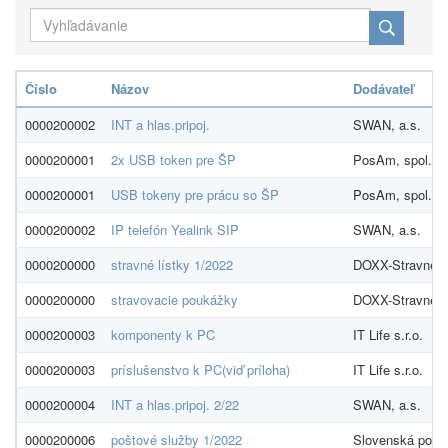
Číslo
Názov
Dodávateľ
0000200002
INT a hlas.pripoj.
SWAN, a.s.
0000200001
2x USB token pre ŠP
PosAm, spol. s.r
0000200001
USB tokeny pre prácu so ŠP
PosAm, spol. s.r
0000200002
IP telefón Yealink SIP
SWAN, a.s.
0000200000
stravné lístky 1/2022
DOXX-Stravné lís
0000200000
stravovacie poukážky
DOXX-Stravné lís
0000200003
komponenty k PC
IT Life s.r.o.
0000200003
príslušenstvo k PC(viď príloha)
IT Life s.r.o.
0000200004
INT a hlas.pripoj. 2/22
SWAN, a.s.
0000200006
poštové služby 1/2022
Slovenská pošta