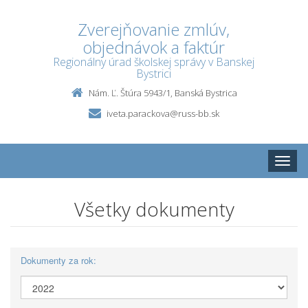
Zverejňovanie zmlúv,
objednávok a faktúr
Regionálny úrad školskej správy v Banskej
Bystrici
Nám. Ľ. Štúra 5943/1, Banská Bystrica
iveta.parackova@russ-bb.sk
Toggle
naviga
Všetky dokumenty
Dokumenty za rok: