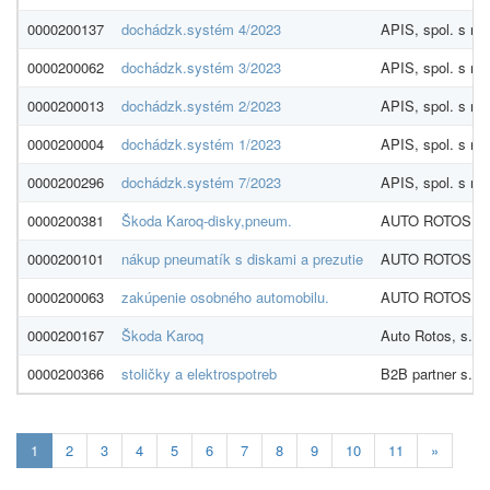
0000200137
dochádzk.systém 4/2023
APIS, spol. s r.o.
0000200062
dochádzk.systém 3/2023
APIS, spol. s r.o.
0000200013
dochádzk.systém 2/2023
APIS, spol. s r.o.
0000200004
dochádzk.systém 1/2023
APIS, spol. s r.o.
0000200296
dochádzk.systém 7/2023
APIS, spol. s r.o.
0000200381
Škoda Karoq-disky,pneum.
AUTO ROTOS - R
0000200101
nákup pneumatík s diskami a prezutie
AUTO ROTOS - R
0000200063
zakúpenie osobného automobilu.
AUTO ROTOS - R
0000200167
Škoda Karoq
Auto Rotos, s.r.o
0000200366
stoličky a elektrospotreb
B2B partner s.r.o
Aktualna-
1
2
3
4
5
6
7
8
9
10
11
»
stranka
1