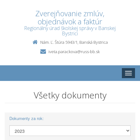
Zverejňovanie zmlúv,
objednávok a faktúr
Regionálny úrad školskej správy v Banskej
Bystrici
Nám. Ľ. Štúra 5943/1, Banská Bystrica
iveta.parackova@russ-bb.sk
Toggle
naviga
Všetky dokumenty
Dokumenty za rok: