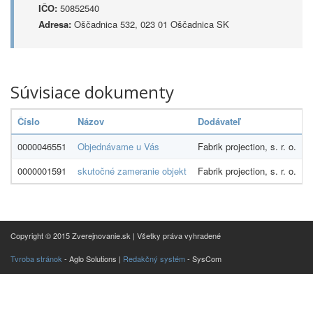
IČO:
50852540
Adresa:
Oščadnica 532, 023 01 Oščadnica SK
Súvisiace dokumenty
Číslo
Názov
Dodávateľ
S
0000046551
Objednávame u Vás
Fabrik projection, s. r. o.
0000001591
skutočné zameranie objekt
Fabrik projection, s. r. o.
Copyright © 2015 Zverejnovanie.sk | Všetky práva vyhradené
Tvroba stránok
- Aglo Solutions |
Redakčný systém
- SysCom