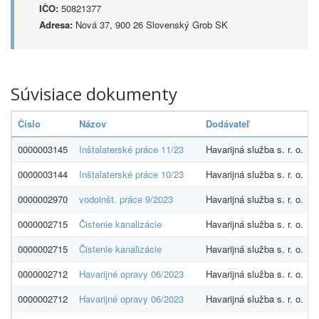
IČO:
50821377
Adresa:
Nová 37, 900 26 Slovenský Grob SK
Súvisiace dokumenty
Číslo
Názov
Dodávateľ
0000003145
Inštalaterské práce 11/23
Havarijná služba s. r. o.
0000003144
Inštalaterské práce 10/23
Havarijná služba s. r. o.
0000002970
vodoinšt. práce 9/2023
Havarijná služba s. r. o.
0000002715
Čistenie kanalizácie
Havarijná služba s. r. o.
0000002715
Čistenie kanalizácie
Havarijná služba s. r. o.
0000002712
Havarijné opravy 06/2023
Havarijná služba s. r. o.
0000002712
Havarijné opravy 06/2023
Havarijná služba s. r. o.