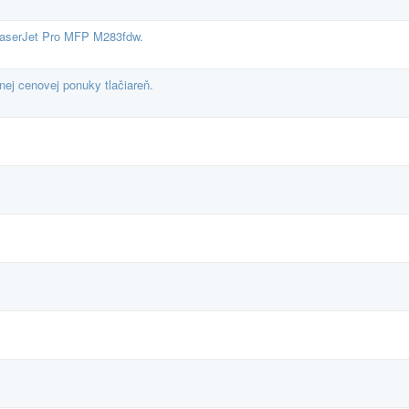
LaserJet Pro MFP M283fdw.
ej cenovej ponuky tlačiareň.