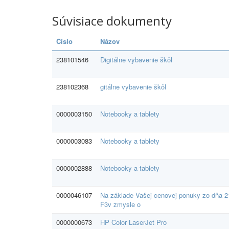
Súvisiace dokumenty
Číslo
Názov
238101546
Digitálne vybavenie škôl
238102368
gitálne vybavenie škôl
0000003150
Notebooky a tablety
0000003083
Notebooky a tablety
0000002888
Notebooky a tablety
0000046107
Na základe Vašej cenovej ponuky zo dňa 2
F3v zmysle o
0000000673
HP Color LaserJet Pro