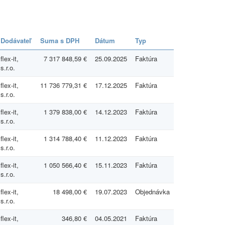
Dodávateľ
Suma s DPH
Dátum
Typ
flex-it,
7 317 848,59 €
25.09.2025
Faktúra
s.r.o.
flex-it,
11 736 779,31 €
17.12.2025
Faktúra
s.r.o.
flex-it,
1 379 838,00 €
14.12.2023
Faktúra
s.r.o.
flex-it,
1 314 788,40 €
11.12.2023
Faktúra
s.r.o.
flex-it,
1 050 566,40 €
15.11.2023
Faktúra
s.r.o.
flex-it,
18 498,00 €
19.07.2023
Objednávka
s.r.o.
flex-it,
346,80 €
04.05.2021
Faktúra