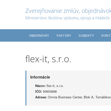
Zverejňovanie zmlúv, objednávok
Ministerstvo školstva, výskumu, vývoja a mládeže 
OBJEDNÁVKY
FAKTÚRY
SUBJEKTY
KONT
flex-it, s.r.o.
Informácie
Názov:
flex-it, s.r.o.
IČO:
50603698
Adresa:
Omnia Business Center, Blok A, Tomášikova