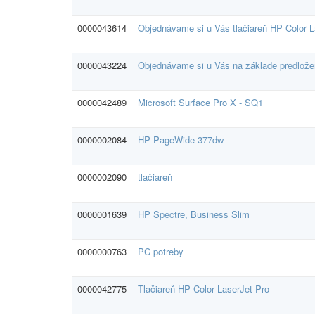
0000043614
Objednávame si u Vás tlačiareň HP Color 
0000043224
Objednávame si u Vás na základe predložen
0000042489
Microsoft Surface Pro X - SQ1
0000002084
HP PageWide 377dw
0000002090
tlačiareň
0000001639
HP Spectre, Business Slim
0000000763
PC potreby
0000042775
Tlačiareň HP Color LaserJet Pro