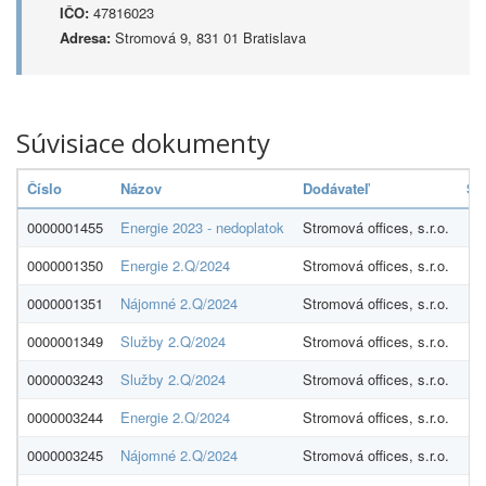
IČO:
47816023
Adresa:
Stromová 9, 831 01 Bratislava
Súvisiace dokumenty
Číslo
Názov
Dodávateľ
Su
0000001455
Energie 2023 - nedoplatok
Stromová offices, s.r.o.
0000001350
Energie 2.Q/2024
Stromová offices, s.r.o.
0000001351
Nájomné 2.Q/2024
Stromová offices, s.r.o.
0000001349
Služby 2.Q/2024
Stromová offices, s.r.o.
0000003243
Služby 2.Q/2024
Stromová offices, s.r.o.
3
0000003244
Energie 2.Q/2024
Stromová offices, s.r.o.
0000003245
Nájomné 2.Q/2024
Stromová offices, s.r.o.
6