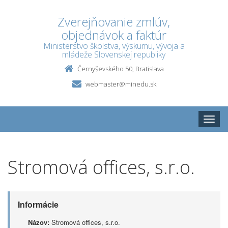
Zverejňovanie zmlúv,
objednávok a faktúr
Ministerstvo školstva, výskumu, vývoja a
mládeže Slovenskej republiky
Černyševského 50, Bratislava
webmaster@minedu.sk
Toggle
naviga
Stromová offices, s.r.o.
Informácie
Názov:
Stromová offices, s.r.o.