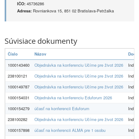
IČO:
45736286
Adresa:
Rovniankova 15, 851 02 Bratislava-Petržalka
Súvisiace dokumenty
Číslo
Názov
Dodáv
1000143460
Objednávka na konferenciu Učíme pre život 2026
Indíci
238100121
Objednávka na konferenciu Učíme pre život 2026
Indíci
1000149787
Objednávka na konferenciu Učíme pre život 2026
Indíci
1000154031
Objednávka na konferenciu Eduforum 2026
Indíci
1000154279
účasť na konferencii Eduforum
Indíci
238100282
Objednávka na konferenciu Učíme pre život 2026
Indíci
1000157898
účasť na konferencii ALMA pre 1 osobu
Indíci