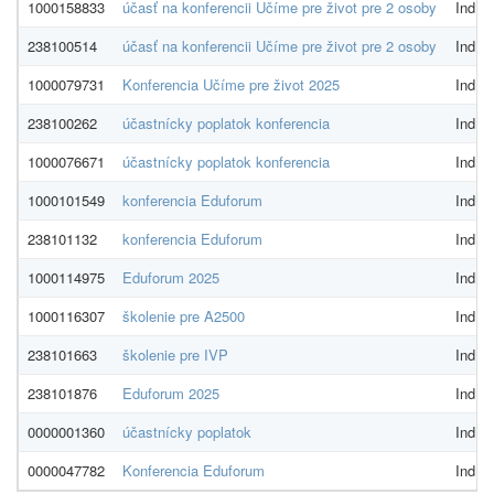
1000158833
účasť na konferencii Učíme pre život pre 2 osoby
Indíci
238100514
účasť na konferencii Učíme pre život pre 2 osoby
Indíci
1000079731
Konferencia Učíme pre život 2025
Indíci
238100262
účastnícky poplatok konferencia
Indíci
1000076671
účastnícky poplatok konferencia
Indíci
1000101549
konferencia Eduforum
Indíci
238101132
konferencia Eduforum
Indíci
1000114975
Eduforum 2025
Indíci
1000116307
školenie pre A2500
Indíci
238101663
školenie pre IVP
Indíci
238101876
Eduforum 2025
Indíci
0000001360
účastnícky poplatok
Indíci
0000047782
Konferencia Eduforum
Indíci