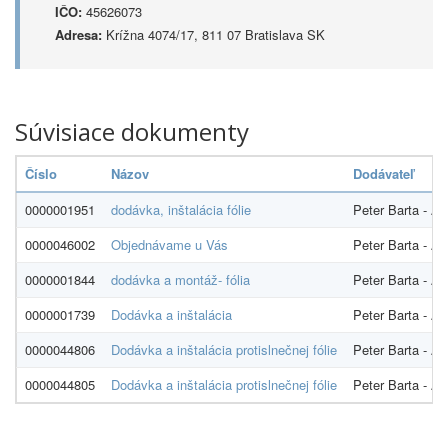
IČO:
45626073
Adresa:
Krížna 4074/17, 811 07 Bratislava SK
Súvisiace dokumenty
Číslo
Názov
Dodávateľ
0000001951
dodávka, inštalácia fólie
Peter Barta - A
0000046002
Objednávame u Vás
Peter Barta - A
0000001844
dodávka a montáž- fólia
Peter Barta - A
0000001739
Dodávka a inštalácia
Peter Barta - A
0000044806
Dodávka a inštalácia protislnečnej fólie
Peter Barta - A
0000044805
Dodávka a inštalácia protislnečnej fólie
Peter Barta - A