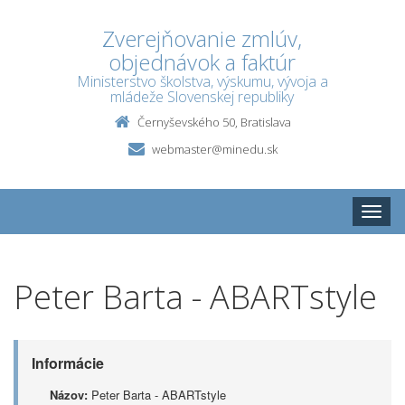
Zverejňovanie zmlúv,
objednávok a faktúr
Ministerstvo školstva, výskumu, vývoja a
mládeže Slovenskej republiky
Černyševského 50, Bratislava
webmaster@minedu.sk
Toggle
naviga
Peter Barta - ABARTstyle
Informácie
Názov:
Peter Barta - ABARTstyle