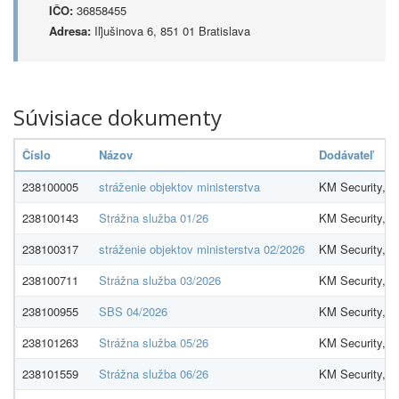
IČO:
36858455
Adresa:
Iľjušinova 6, 851 01 Bratislava
Súvisiace dokumenty
Číslo
Názov
Dodávateľ
238100005
stráženie objektov ministerstva
KM Security, spo
238100143
Strážna služba 01/26
KM Security, spo
238100317
stráženie objektov ministerstva 02/2026
KM Security, spo
238100711
Strážna služba 03/2026
KM Security, spo
238100955
SBS 04/2026
KM Security, spo
238101263
Strážna služba 05/26
KM Security, spo
238101559
Strážna služba 06/26
KM Security, spo