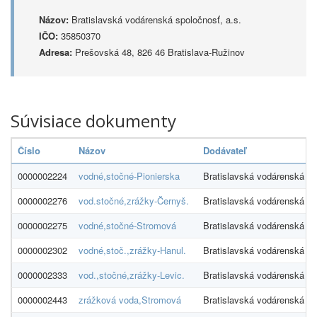
Názov:
Bratislavská vodárenská spoločnosť, a.s.
IČO:
35850370
Adresa:
Prešovská 48, 826 46 Bratislava-Ružinov
Súvisiace dokumenty
Číslo
Názov
Dodávateľ
0000002224
vodné,stočné-Pionierska
Bratislavská vodárenská sp
0000002276
vod.stočné,zrážky-Černyš.
Bratislavská vodárenská sp
0000002275
vodné,stočné-Stromová
Bratislavská vodárenská sp
0000002302
vodné,stoč.,zrážky-Hanul.
Bratislavská vodárenská sp
0000002333
vod.,stočné,zrážky-Levic.
Bratislavská vodárenská sp
0000002443
zrážková voda,Stromová
Bratislavská vodárenská sp