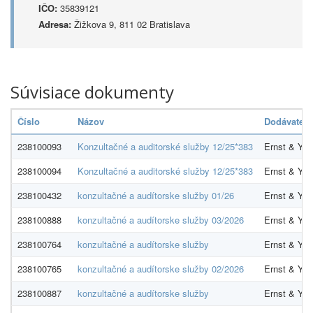
IČO:
35839121
Adresa:
Žižkova 9, 811 02 Bratislava
Súvisiace dokumenty
Číslo
Názov
Dodávateľ
238100093
Konzultačné a auditorské služby 12/25*383
Ernst & Youn
238100094
Konzultačné a auditorské služby 12/25*383
Ernst & Youn
238100432
konzultačné a audítorske služby 01/26
Ernst & Youn
238100888
konzultačné a audítorske služby 03/2026
Ernst & Youn
238100764
konzultačné a audítorske služby
Ernst & Youn
238100765
konzultačné a audítorske služby 02/2026
Ernst & Youn
238100887
konzultačné a audítorske služby
Ernst & Youn