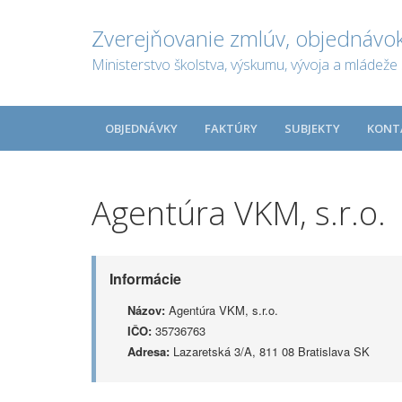
Zverejňovanie zmlúv, objednávok
Ministerstvo školstva, výskumu, vývoja a mládeže 
OBJEDNÁVKY
FAKTÚRY
SUBJEKTY
KONT
Agentúra VKM, s.r.o.
Informácie
Názov:
Agentúra VKM, s.r.o.
IČO:
35736763
Adresa:
Lazaretská 3/A, 811 08 Bratislava SK