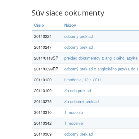
Súvisiace dokumenty
Číslo
Názov
20110224
odborný preklad
20110247
odborný preklad
2011/0118SP
preklad dokumentov z anglického jazyka
2011/0099RP
odborný preklad z anglického jazyka do 
20110120
tlmočenie, 12.1.2011
20110109
Za odb.preklad
20110275
Za odborný preklad
20110310
Tlmočenie
20110342
Tlmočenie
20110369
odborný preklad