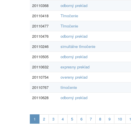
20110368
odborný preklad
20110418
Tlmočenie
20110477
Tlmočenie
20110476
odborný preklad
20110246
simultálne tlmočenie
20110505
odborný preklad
20110632
expresny preklad
20110754
overeny preklad
20110767
tlmočenie
20110628
odborný preklad
Aktualna-
1
2
3
4
5
6
7
8
9
10
stranka
1