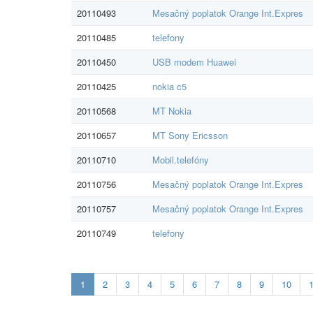
20110493
Mesačný poplatok Orange Int.Expres
20110485
telefony
20110450
USB modem Huawei
20110425
nokia c5
20110568
MT Nokia
20110657
MT Sony Ericsson
20110710
Mobil.telefóny
20110756
Mesačný poplatok Orange Int.Expres
20110757
Mesačný poplatok Orange Int.Expres
20110749
telefony
Aktualna-
1
2
3
4
5
6
7
8
9
10
stranka
1