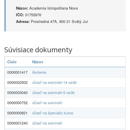
Názov:
Academia Istropolitana Nova
IČO:
31755976
Adresa:
Prostredná 47A, 900 21 Svätý Jur
Súvisiace dokumenty
Číslo
Názov
0000001417
školenie
0000002502
účasť na seminári-14 osôb
0000003040
účasť na seminári-5 osôb
0000000752
účasť na seminári
0000000821
účasť na špecializ.kurze
0000001240
účasť na seminári