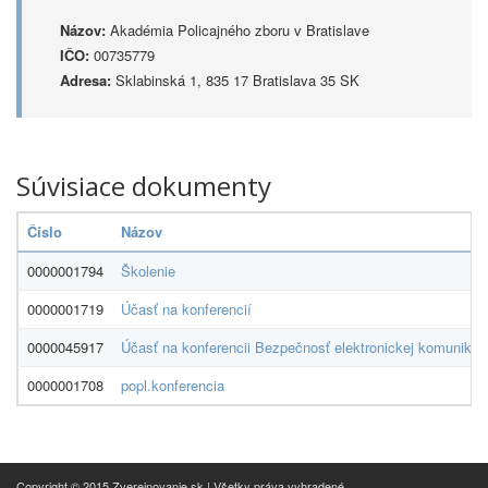
Názov:
Akadémia Policajného zboru v Bratislave
IČO:
00735779
Adresa:
Sklabinská 1, 835 17 Bratislava 35 SK
Súvisiace dokumenty
Číslo
Názov
0000001794
Školenie
0000001719
Účasť na konferencií
0000045917
Účasť na konferencii Bezpečnosť elektronickej komunikác
0000001708
popl.konferencia
Copyright © 2015 Zverejnovanie.sk | Všetky práva vyhradené