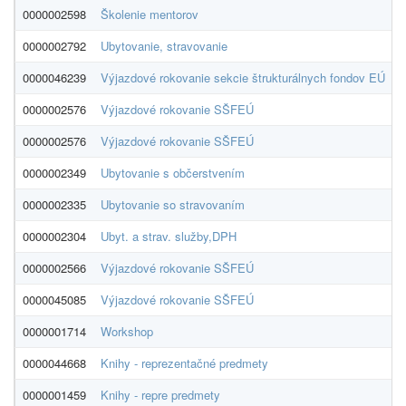
0000002598
Školenie mentorov
0000002792
Ubytovanie, stravovanie
0000046239
Výjazdové rokovanie sekcie štrukturálnych fondov EÚ
0000002576
Výjazdové rokovanie SŠFEÚ
0000002576
Výjazdové rokovanie SŠFEÚ
0000002349
Ubytovanie s občerstvením
0000002335
Ubytovanie so stravovaním
0000002304
Ubyt. a strav. služby,DPH
0000002566
Výjazdové rokovanie SŠFEÚ
0000045085
Výjazdové rokovanie SŠFEÚ
0000001714
Workshop
0000044668
Knihy - reprezentačné predmety
0000001459
Knihy - repre predmety