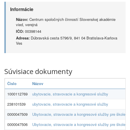
Informácie
Názov:
Centrum spoločných činností Slovenskej akadémie
vied, verejná
IČO:
00398144
Adresa:
Dúbravská cesta 5796/9, 841 04 Bratislava-Karlova
Ves
Súvisiace dokumenty
Číslo
Názov
1000112769
ubytovacie, stravovacie a kongresové služby
238101539
ubytovacie, stravovacie a kongresové služby
0000047509
Ubytovacie, stravovacie a kongresové služby pre školen
0000047506
Ubytovacie, stravovacie a kongresové služby pre školen