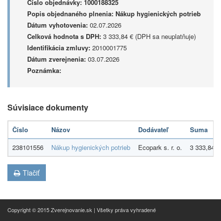
Číslo objednávky:
1000188325
Popis objednaného plnenia:
Nákup hygienických potrieb
Dátum vyhotovenia:
02.07.2026
Celková hodnota s DPH:
3 333,84 € (DPH sa neuplatňuje)
Identifikácia zmluvy:
2010001775
Dátum zverejnenia:
03.07.2026
Poznámka:
Súvisiace dokumenty
Číslo
Názov
Dodávateľ
Suma
238101556
Nákup hygienických potrieb
Ecopark s. r. o.
3 333,84 €
Tlačiť
Copyright © 2015 Zverejnovanie.sk | Všetky práva vyhradené