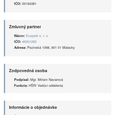
IČO:
00164381
Zmluvný partner
Názov:
Ecopark s. r. o.
IČO:
46301283
Adresa:
Pezinská 1098, 901 01 Malacky
Zodpovedná osoba
Podpísal:
Mgr. Miriam Navarová
Funkcia:
HŠR/ Vedúci oddelenia
Informácie o objednávke