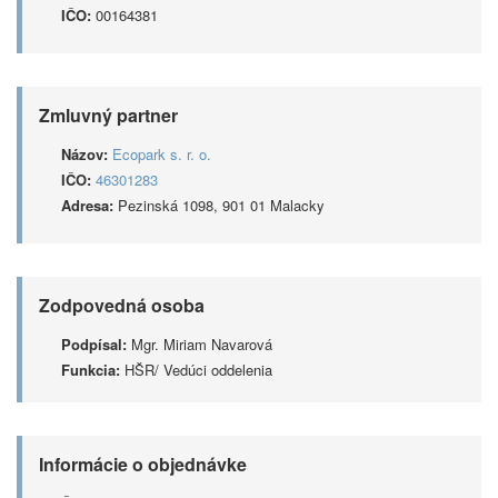
IČO:
00164381
Zmluvný partner
Názov:
Ecopark s. r. o.
IČO:
46301283
Adresa:
Pezinská 1098, 901 01 Malacky
Zodpovedná osoba
Podpísal:
Mgr. Miriam Navarová
Funkcia:
HŠR/ Vedúci oddelenia
Informácie o objednávke