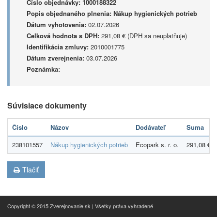
Číslo objednávky:
1000188322
Popis objednaného plnenia:
Nákup hygienických potrieb
Dátum vyhotovenia:
02.07.2026
Celková hodnota s DPH:
291,08 € (DPH sa neuplatňuje)
Identifikácia zmluvy:
2010001775
Dátum zverejnenia:
03.07.2026
Poznámka:
Súvisiace dokumenty
Číslo
Názov
Dodávateľ
Suma
238101557
Nákup hygienických potrieb
Ecopark s. r. o.
291,08 €
Tlačiť
Copyright © 2015 Zverejnovanie.sk | Všetky práva vyhradené