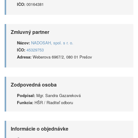
IČO:
00164381
Zmluvný partner
Názov:
NADOSAH, spol. s r. o.
IČO:
45329753
Adresa:
Weberova 6967/2, 080 01 Prešov
Zodpovedná osoba
Podpísal:
Mgr. Sandra Gazareková
Funkcia:
HŠR / Riaditeľ odboru
Informácie o objednávke