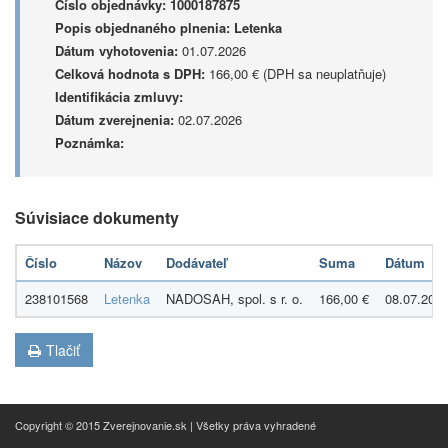
Číslo objednávky:
1000187875
Popis objednaného plnenia:
Letenka
Dátum vyhotovenia:
01.07.2026
Celková hodnota s DPH:
166,00 € (DPH sa neuplatňuje)
Identifikácia zmluvy:
Dátum zverejnenia:
02.07.2026
Poznámka:
Súvisiace dokumenty
Číslo
Názov
Dodávateľ
Suma
Dátum
238101568
Letenka
NADOSAH, spol. s r. o.
166,00 €
08.07.202
Tlačiť
Copyright © 2015 Zverejnovanie.sk | Všetky práva vyhradené