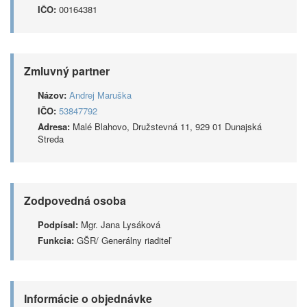
IČO:
00164381
Zmluvný partner
Názov:
Andrej Maruška
IČO:
53847792
Adresa:
Malé Blahovo, Družstevná 11, 929 01 Dunajská
Streda
Zodpovedná osoba
Podpísal:
Mgr. Jana Lysáková
Funkcia:
GŠR/ Generálny riaditeľ
Informácie o objednávke