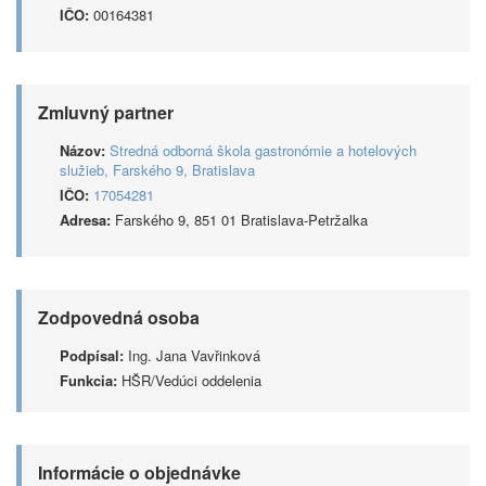
IČO:
00164381
Zmluvný partner
Názov:
Stredná odborná škola gastronómie a hotelových
služieb, Farského 9, Bratislava
IČO:
17054281
Adresa:
Farského 9, 851 01 Bratislava-Petržalka
Zodpovedná osoba
Podpísal:
Ing. Jana Vavřinková
Funkcia:
HŠR/Vedúci oddelenia
Informácie o objednávke