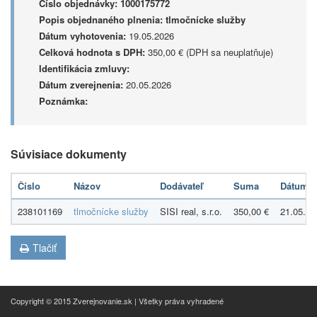
Číslo objednávky:
1000175772
Popis objednaného plnenia:
tlmočnícke služby
Dátum vyhotovenia:
19.05.2026
Celková hodnota s DPH:
350,00 € (DPH sa neuplatňuje)
Identifikácia zmluvy:
Dátum zverejnenia:
20.05.2026
Poznámka:
Súvisiace dokumenty
Číslo
Názov
Dodávateľ
Suma
Dátum
238101169
tlmočnícke služby
SISI real, s.r.o.
350,00 €
21.05.20
Tlačiť
Copyright © 2015 Zverejnovanie.sk | Všetky práva vyhradené