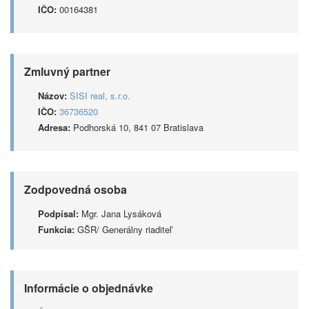
IČO:
00164381
Zmluvný partner
Názov:
SISI real, s.r.o.
IČO:
36736520
Adresa:
Podhorská 10, 841 07 Bratislava
Zodpovedná osoba
Podpísal:
Mgr. Jana Lysáková
Funkcia:
GŠR/ Generálny riaditeľ
Informácie o objednávke