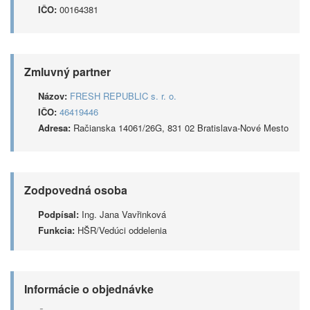
IČO:
00164381
Zmluvný partner
Názov:
FRESH REPUBLIC s. r. o.
IČO:
46419446
Adresa:
Račianska 14061/26G, 831 02 Bratislava-Nové Mesto
Zodpovedná osoba
Podpísal:
Ing. Jana Vavřinková
Funkcia:
HŠR/Vedúci oddelenia
Informácie o objednávke