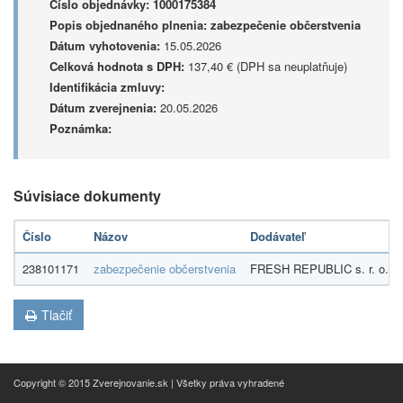
Číslo objednávky:
1000175384
Popis objednaného plnenia:
zabezpečenie občerstvenia
Dátum vyhotovenia:
15.05.2026
Celková hodnota s DPH:
137,40 € (DPH sa neuplatňuje)
Identifikácia zmluvy:
Dátum zverejnenia:
20.05.2026
Poznámka:
Súvisiace dokumenty
Číslo
Názov
Dodávateľ
238101171
zabezpečenie občerstvenia
FRESH REPUBLIC s. r. o.
Tlačiť
Copyright © 2015 Zverejnovanie.sk | Všetky práva vyhradené