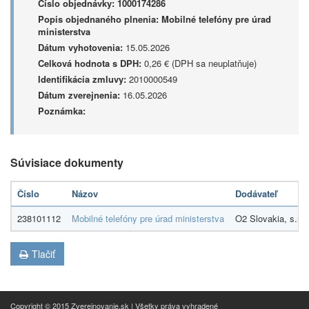
Číslo objednávky:
1000174286
Popis objednaného plnenia:
Mobilné telefóny pre úrad
ministerstva
Dátum vyhotovenia:
15.05.2026
Celková hodnota s DPH:
0,26 € (DPH sa neuplatňuje)
Identifikácia zmluvy:
2010000549
Dátum zverejnenia:
16.05.2026
Poznámka:
Súvisiace dokumenty
Číslo
Názov
Dodávateľ
238101112
Mobilné telefóny pre úrad ministerstva
O2 Slovakia, s.r.o
Tlačiť
Copyright © 2015 Zverejnovanie.sk | Všetky práva vyhradené