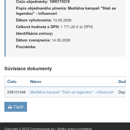
Číslo objednávky:
1000174219
Popis objednaného plnenia:
Mediálna kampaň "Staň sa
legendou" - influenceri
Dátum vyhotovenia:
13.05.2026
Celková hodnota s DPH:
1 771,20 € (s DPH)
Identifikácia zmluvy:
Dátum zverejnenia:
14.05.2026
Poznámka:
Súvisiace dokumenty
Číslo
Názov
Dodáv
238101048
Mediálna kampaň "Staň sa legendou" - influenceri
Daybym
Tlačiť
Copyright © 2015 Zverejnovanie.sk | Všetky práva vyhradené