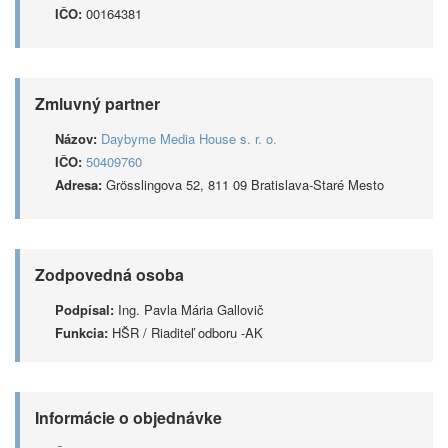
IČO:
00164381
Zmluvný partner
Názov:
Daybyme Media House s. r. o.
IČO:
50409760
Adresa:
Grösslingova 52, 811 09 Bratislava-Staré Mesto
Zodpovedná osoba
Podpísal:
Ing. Pavla Mária Gallovič
Funkcia:
HŠR / Riaditeľ odboru -AK
Informácie o objednávke