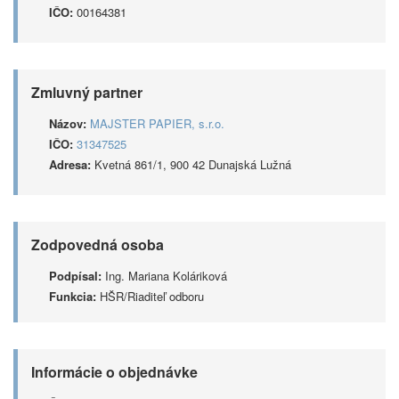
IČO:
00164381
Zmluvný partner
Názov:
MAJSTER PAPIER, s.r.o.
IČO:
31347525
Adresa:
Kvetná 861/1, 900 42 Dunajská Lužná
Zodpovedná osoba
Podpísal:
Ing. Mariana Koláriková
Funkcia:
HŠR/Riaditeľ odboru
Informácie o objednávke