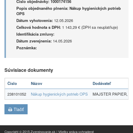
Číslo objednávky:
1000174156
Popis objednaného plnenia:
Nákup hygienických potrieb
OPS
Dátum vyhotovenia:
12.05.2026
Celková hodnota s DPH:
1 143,29 € (DPH sa neuplatňuje)
Identifikácia zmluvy:
Dátum zverejnenia:
14.05.2026
Poznámka:
Súvisiace dokumenty
Číslo
Názov
Dodávateľ
238101052
Nákup hygienických potrieb OPS
MAJSTER PAPIER, s.r
Tlačiť
Copyright © 2015 Zverejnovanie.sk | Všetky práva vyhradené