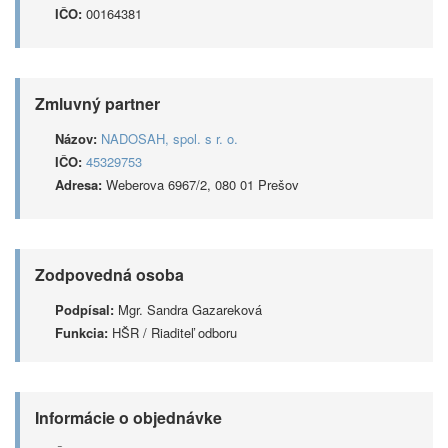
IČO:
00164381
Zmluvný partner
Názov:
NADOSAH, spol. s r. o.
IČO:
45329753
Adresa:
Weberova 6967/2, 080 01 Prešov
Zodpovedná osoba
Podpísal:
Mgr. Sandra Gazareková
Funkcia:
HŠR / Riaditeľ odboru
Informácie o objednávke