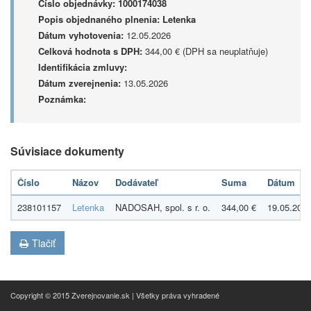
Číslo objednávky:
1000174038
Popis objednaného plnenia:
Letenka
Dátum vyhotovenia:
12.05.2026
Celková hodnota s DPH:
344,00 € (DPH sa neuplatňuje)
Identifikácia zmluvy:
Dátum zverejnenia:
13.05.2026
Poznámka:
Súvisiace dokumenty
Číslo
Názov
Dodávateľ
Suma
Dátum
238101157
Letenka
NADOSAH, spol. s r. o.
344,00 €
19.05.202
Tlačiť
Copyright © 2015 Zverejnovanie.sk | Všetky práva vyhradené