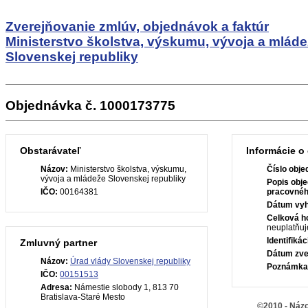
Zverejňovanie zmlúv, objednávok a faktúr
Ministerstvo školstva, výskumu, vývoja a mlád
Slovenskej republiky
Objednávka č. 1000173775
Obstarávateľ
Informácie o
Názov:
Ministerstvo školstva, výskumu,
Číslo obje
vývoja a mládeže Slovenskej republiky
Popis obje
IČO:
00164381
pracovného
Dátum vyh
Celková h
neuplatňuj
Identifiká
Zmluvný partner
Dátum zve
Názov:
Úrad vlády Slovenskej republiky
Poznámka
IČO:
00151513
Adresa:
Námestie slobody 1, 813 70
Bratislava-Staré Mesto
©2010 - Názo