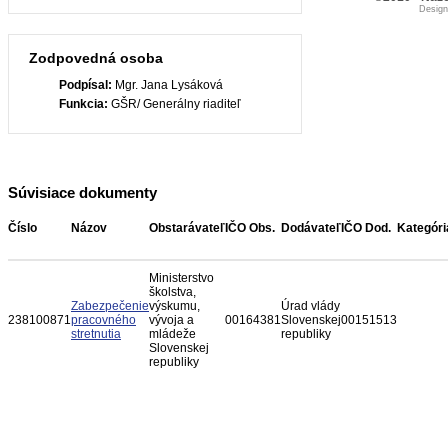
Desig
Zodpovedná osoba
Podpísal:
Mgr. Jana Lysáková
Funkcia:
GŠR/ Generálny riaditeľ
Súvisiace dokumenty
Číslo
Názov
Obstarávateľ
IČO Obs.
Dodávateľ
IČO Dod.
Kategóri
Ministerstvo
školstva,
Zabezpečenie
výskumu,
Úrad vlády
238100871
pracovného
vývoja a
00164381
Slovenskej
00151513
stretnutia
mládeže
republiky
Slovenskej
republiky