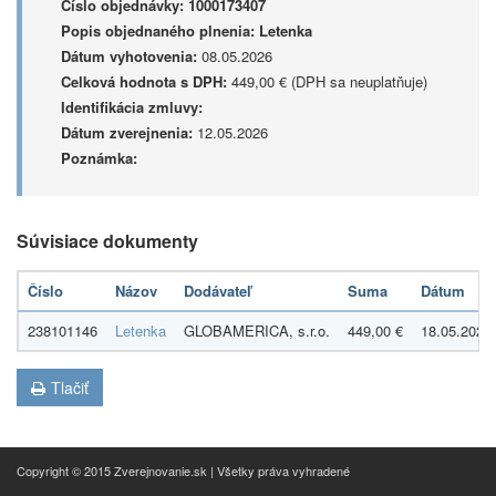
Číslo objednávky:
1000173407
Popis objednaného plnenia:
Letenka
Dátum vyhotovenia:
08.05.2026
Celková hodnota s DPH:
449,00 € (DPH sa neuplatňuje)
Identifikácia zmluvy:
Dátum zverejnenia:
12.05.2026
Poznámka:
Súvisiace dokumenty
Číslo
Názov
Dodávateľ
Suma
Dátum
238101146
Letenka
GLOBAMERICA, s.r.o.
449,00 €
18.05.2026
Tlačiť
Copyright © 2015 Zverejnovanie.sk | Všetky práva vyhradené