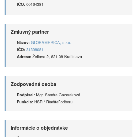
IČO:
00164381
Zmluvný partner
Názov:
GLOBAMERICA, s.r.o.
IČO:
31398081
Adresa:
Žellova 2, 821 08 Bratislava
Zodpovedná osoba
Podpísal:
Mgr. Sandra Gazareková
Funkcia:
HŠR / Riaditeľ odboru
Informácie o objednávke