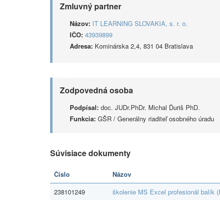
Zmluvný partner
Názov:
IT LEARNING SLOVAKIA, s. r. o.
IČO:
43939899
Adresa:
Kominárska 2,4, 831 04 Bratislava
Zodpovedná osoba
Podpísal:
doc. JUDr.PhDr. Michal Ďuriš PhD.
Funkcia:
GŠR / Generálny riaditeľ osobného úradu
Súvisiace dokumenty
Číslo
Názov
238101249
školenie MS Excel profesionál balík (I.