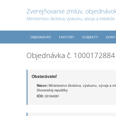
Zverejňovanie zmlúv, objednávok
Ministerstvo školstva, výskumu, vývoja a mládeže 
OBJEDNÁVKY
FAKTÚRY
SUBJEKTY
KONT
Objednávka č. 1000172884
Obstarávateľ
Názov:
Ministerstvo školstva, výskumu, vývoja a m
Slovenskej republiky
IČO:
00164381