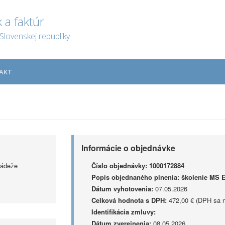
 a faktúr
Slovenskej republiky
AKT
Informácie o objednávke
ládeže
Číslo objednávky:
1000172884
Popis objednaného plnenia:
školenie MS Ex
Dátum vyhotovenia:
07.05.2026
Celková hodnota s DPH:
472,00 € (DPH sa n
Identifikácia zmluvy:
Dátum zverejnenia:
08.05.2026