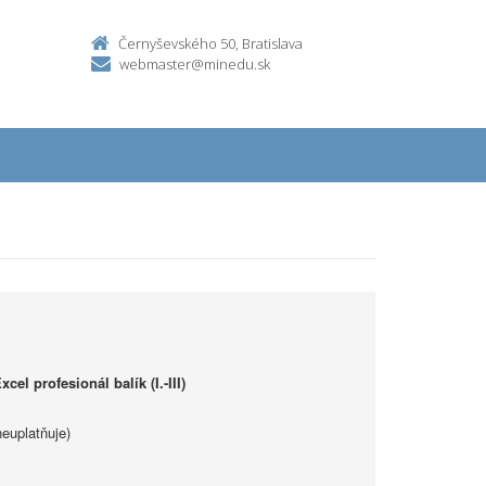
Černyševského 50, Bratislava
webmaster@minedu.sk
cel profesionál balík (I.-III)
euplatňuje)