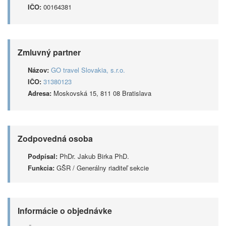
IČO:
00164381
Zmluvný partner
Názov:
GO travel Slovakia, s.r.o.
IČO:
31380123
Adresa:
Moskovská 15, 811 08 Bratislava
Zodpovedná osoba
Podpísal:
PhDr. Jakub Birka PhD.
Funkcia:
GŠR / Generálny riaditeľ sekcie
Informácie o objednávke