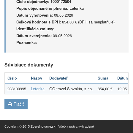
Číslo objednávky:
1000172504
Popis objednaného plnenia:
Letenka
Dátum vyhotovenia:
08.05.2026
Celková hodnota s DPH:
854,00 € (DPH sa neuplatňuje)
Identifikácia zmluvy:
Dátum zverejnenia:
09.05.2026
Poznámka:
Súvisiace dokumenty
Číslo
Názov
Dodávateľ
Suma
Dátum
238100995
Letenka
GO travel Slovakia, s.r.o.
854,00 €
12.05.20
Tlačiť
Copyright © 2015 Zverejnovanie.sk | Všetky práva vyhradené