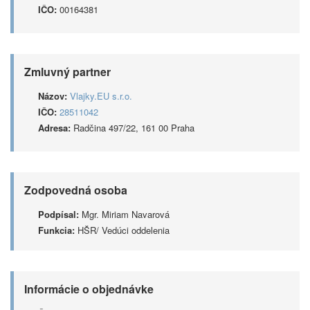
IČO:
00164381
Zmluvný partner
Názov:
Vlajky.EU s.r.o.
IČO:
28511042
Adresa:
Radčina 497/22, 161 00 Praha
Zodpovedná osoba
Podpísal:
Mgr. Miriam Navarová
Funkcia:
HŠR/ Vedúci oddelenia
Informácie o objednávke