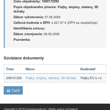
Číslo objednávky:
1000172292
Popis objednaného plnenia:
Vlajky, stojany, zástavy, 3D
držiaky
Dátum vyhotovenia:
07.05.2026
Celková hodnota s DPH:
4 227,97 € (DPH sa neuplatňuje)
Identifikácia zmluvy:
Dátum zverejnenia:
08.05.2026
Poznámka:
Súvisiace dokumenty
Číslo
Názov
Dodávateľ
S
238101236
Vlajky, stojany, zástavy, 3D držiaky
Vlajky.EU s.r.o.
4 
Tlačiť
Copyright © 2015 Zverejnovanie.sk | Všetky práva vyhradené