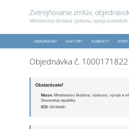
Zverejňovanie zmlúv, objednávok
Ministerstvo školstva, výskumu, vývoja a mládeže 
OBJEDNÁVKY
FAKTÚRY
SUBJEKTY
KONT
Objednávka č. 1000171822
Obstarávateľ
Názov:
Ministerstvo školstva, výskumu, vývoja a m
Slovenskej republiky
IČO:
00164381