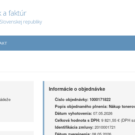
 a faktúr
Slovenskej republiky
AKT
Informácie o objednávke
ládeže
Číslo objednávky:
1000171822
Popis objednaného plnenia:
Nákup tonero
Dátum vyhotovenia:
07.05.2026
Celková hodnota s DPH:
9 821,55 € (DPH sa
Identifikácia zmluvy:
2010001721
Dátum zverejnenia:
08.05.2026