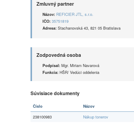
Zmluvný partner
Názov:
REFICIER JTL, s.r.o.
IČO:
35751819
Adresa:
Stachanovská 43, 821 05 Bratislava
Zodpovedná osoba
Podpísal:
Mgr. Miriam Navarová
Funkcia:
HŠR/ Vedúci oddelenia
Súvisiace dokumenty
Číslo
Názov
238100983
Nákup tonerov