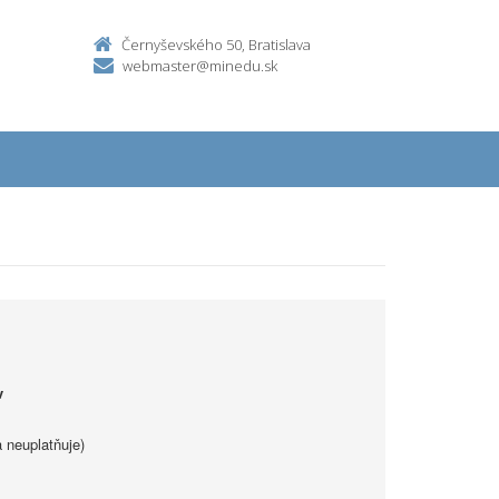
Černyševského 50, Bratislava
webmaster@minedu.sk
v
 neuplatňuje)