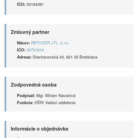
IČO:
00164381
Zmluvný partner
Názov:
REFICIER JTL, s.r.o.
IČO:
35751819
Adresa:
Stachanovská 43, 821 05 Bratislava
Zodpovedná osoba
Podpísal:
Mgr. Miriam Navarová
Funkcia:
HŠR/ Vedúci oddelenia
Informácie o objednávke