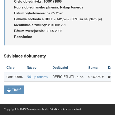
Číslo objednávky:
1000171806
Popis objednaného plnenia:
Nákup tonerov
Dátum vyhotovenia:
07.05.2026
Celková hodnota s DPH:
9 142,59 € (DPH sa neuplatňuje)
Identifikácia zmluvy:
2010001721
Dátum zverejnenia:
08.05.2026
Poznámka:
Súvisiace dokumenty
Číslo
Názov
Dodávateľ
Suma
Dát
238100984
Nákup tonerov
REFICIER JTL, s.r.o.
9 142,59 €
08.0
Tlačiť
Copyright © 2015 Zverejnovanie.sk | Všetky práva vyhradené