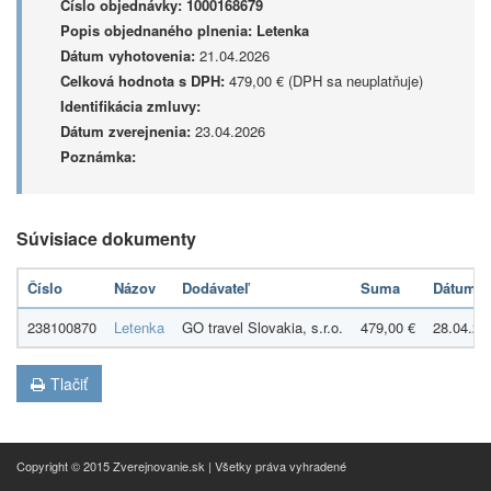
Číslo objednávky:
1000168679
Popis objednaného plnenia:
Letenka
Dátum vyhotovenia:
21.04.2026
Celková hodnota s DPH:
479,00 € (DPH sa neuplatňuje)
Identifikácia zmluvy:
Dátum zverejnenia:
23.04.2026
Poznámka:
Súvisiace dokumenty
Číslo
Názov
Dodávateľ
Suma
Dátum
238100870
Letenka
GO travel Slovakia, s.r.o.
479,00 €
28.04.20
Tlačiť
Copyright © 2015 Zverejnovanie.sk | Všetky práva vyhradené