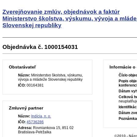
Zverejňovanie zmlúv, objednávok a faktúr
Ministerstvo školstva, výskumu, vývoja a mlád
Slovenskej republiky
Objednávka č. 1000154031
Obstarávateľ
Informácie o
Názov:
Ministerstvo školstva, výskumu,
Číslo obje
vývoja a mládeže Slovenskej republiky
Popis obje
IČO:
00164381
konferenc
Dátum vyh
Celková h
neuplatňuj
Identifiká
Zmluvný partner
Dátum zve
Názov:
Indícia, n. o.
Poznámka
IČO:
45736286
Adresa:
Rovniankova 15, 851 02
Bratislava-Petržalka
©2010 - Názo