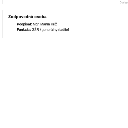
Desig
Zodpovedná osoba
Podpísal:
Mgr. Martin Kríž
Funkcia:
GŠR / generálny riaditeľ