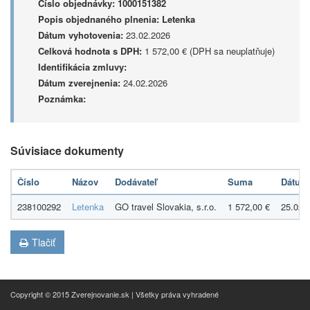
Číslo objednávky:
1000151382
Popis objednaného plnenia:
Letenka
Dátum vyhotovenia:
23.02.2026
Celková hodnota s DPH:
1 572,00 € (DPH sa neuplatňuje)
Identifikácia zmluvy:
Dátum zverejnenia:
24.02.2026
Poznámka:
Súvisiace dokumenty
Číslo
Názov
Dodávateľ
Suma
Dátum
238100292
Letenka
GO travel Slovakia, s.r.o.
1 572,00 €
25.02.
Tlačiť
Copyright © 2015 Zverejnovanie.sk | Všetky práva vyhradené