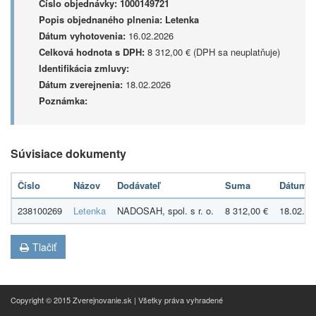
Číslo objednávky:
1000149721
Popis objednaného plnenia:
Letenka
Dátum vyhotovenia:
16.02.2026
Celková hodnota s DPH:
8 312,00 € (DPH sa neuplatňuje)
Identifikácia zmluvy:
Dátum zverejnenia:
18.02.2026
Poznámka:
Súvisiace dokumenty
Číslo
Názov
Dodávateľ
Suma
Dátum
238100269
Letenka
NADOSAH, spol. s r. o.
8 312,00 €
18.02.20
Tlačiť
Copyright © 2015 Zverejnovanie.sk | Všetky práva vyhradené