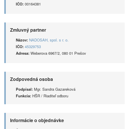
IČO:
00164381
Zmluvný partner
Názov:
NADOSAH, spol. s r. o.
IČO:
45329753
Adresa:
Weberova 6967/2, 080 01 Prešov
Zodpovedná osoba
Podpísal:
Mgr. Sandra Gazareková
Funkcia:
HŠR / Riaditeľ odboru
Informácie o objednávke