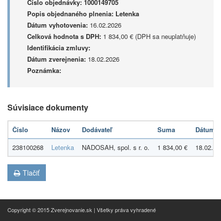
Číslo objednávky:
1000149705
Popis objednaného plnenia:
Letenka
Dátum vyhotovenia:
16.02.2026
Celková hodnota s DPH:
1 834,00 € (DPH sa neuplatňuje)
Identifikácia zmluvy:
Dátum zverejnenia:
18.02.2026
Poznámka:
Súvisiace dokumenty
Číslo
Názov
Dodávateľ
Suma
Dátum
238100268
Letenka
NADOSAH, spol. s r. o.
1 834,00 €
18.02.20
Tlačiť
Copyright © 2015 Zverejnovanie.sk | Všetky práva vyhradené