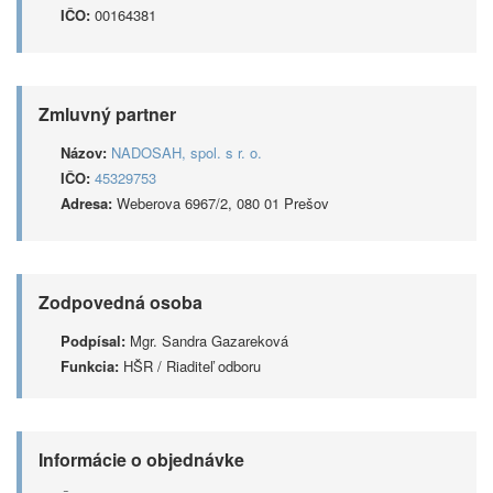
IČO:
00164381
Zmluvný partner
Názov:
NADOSAH, spol. s r. o.
IČO:
45329753
Adresa:
Weberova 6967/2, 080 01 Prešov
Zodpovedná osoba
Podpísal:
Mgr. Sandra Gazareková
Funkcia:
HŠR / Riaditeľ odboru
Informácie o objednávke