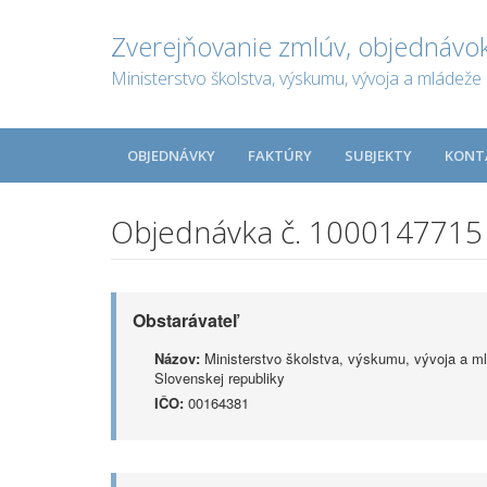
Zverejňovanie zmlúv, objednávok
Ministerstvo školstva, výskumu, vývoja a mládeže 
OBJEDNÁVKY
FAKTÚRY
SUBJEKTY
KONT
Objednávka č. 1000147715
Obstarávateľ
Názov:
Ministerstvo školstva, výskumu, vývoja a m
Slovenskej republiky
IČO:
00164381