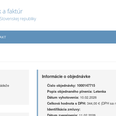
 a faktúr
Slovenskej republiky
AKT
Informácie o objednávke
ládeže
Číslo objednávky:
1000147715
Popis objednaného plnenia:
Letenka
Dátum vyhotovenia:
10.02.2026
Celková hodnota s DPH:
344,00 € (DPH sa n
Identifikácia zmluvy:
Dátum zverejnenia:
11.02.2026