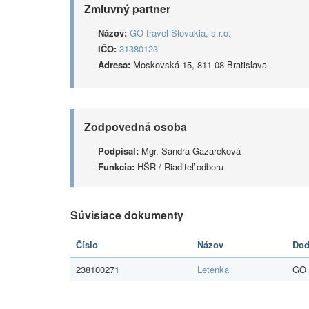
Zmluvný partner
Názov:
GO travel Slovakia, s.r.o.
IČO:
31380123
Adresa:
Moskovská 15, 811 08 Bratislava
Zodpovedná osoba
Podpísal:
Mgr. Sandra Gazareková
Funkcia:
HŠR / Riaditeľ odboru
Súvisiace dokumenty
Číslo
Názov
Dod
238100271
Letenka
GO t