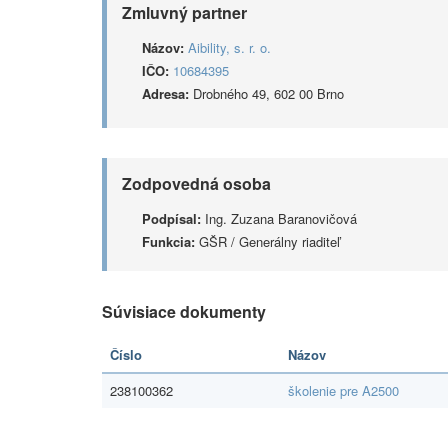
Zmluvný partner
Názov:
Aibility, s. r. o.
IČO:
10684395
Adresa:
Drobného 49, 602 00 Brno
Zodpovedná osoba
Podpísal:
Ing. Zuzana Baranovičová
Funkcia:
GŠR / Generálny riaditeľ
Súvisiace dokumenty
Číslo
Názov
238100362
školenie pre A2500