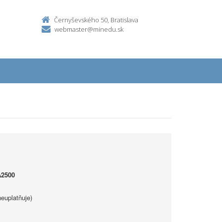
Černyševského 50, Bratislava
webmaster@minedu.sk
A2500
euplatňuje)