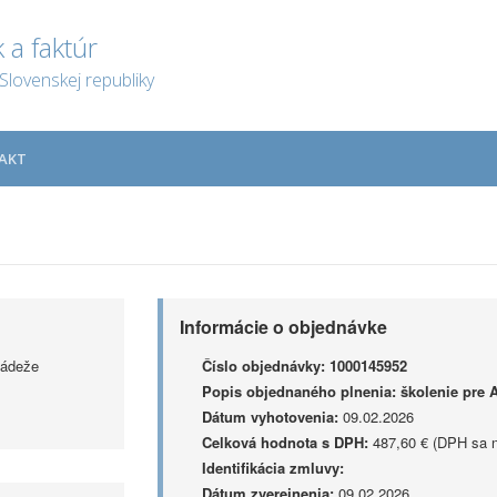
 a faktúr
Slovenskej republiky
AKT
Informácie o objednávke
ládeže
Číslo objednávky:
1000145952
Popis objednaného plnenia:
školenie pre 
Dátum vyhotovenia:
09.02.2026
Celková hodnota s DPH:
487,60 € (DPH sa n
Identifikácia zmluvy:
Dátum zverejnenia:
09.02.2026