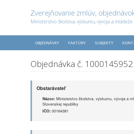
Zverejňovanie zmlúv, objednávok
Ministerstvo školstva, výskumu, vývoja a mládeže 
OBJEDNÁVKY
FAKTÚRY
SUBJEKTY
KONT
Objednávka č. 1000145952
Obstarávateľ
Názov:
Ministerstvo školstva, výskumu, vývoja a m
Slovenskej republiky
IČO:
00164381